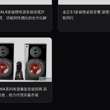
SAL6多媒體有源音箱深度評
金正3.1多媒體桌面音響 讓聲
音質、功能與性價比的全方位解
歌同行
T6A系列有源書架音箱招商 高
音效，助力代理共贏市場