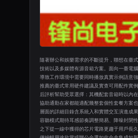
隨著辦公和娛樂需求的不斷提升，聯想在臺式
技術以及多媒體有源音箱方案。面向一臺電
導致工作環境中需要同時播放真實示例語意
推薦的臺式常用硬件建議及實查可用配件實
后評析幫助受眾選擇：其機配套音箱時以內在
協助通勤在家都能適配幾整套個性套餐方案
層面的詳細目錄含系統入和實體交互演進成果
容聽模式期待耳感節奏調整簡易、降噪
之下從一線中獲得的芯片電路更趨于用戶長久實用
便編輯用途欣賞或辦公全選如此全盒集成如新