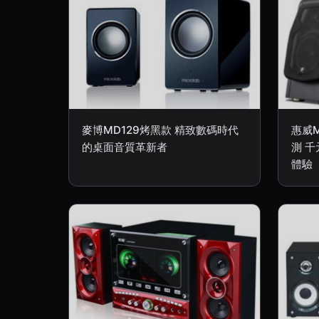
麥博MD129烤黑款 精致數碼時代
惠威M
的桌面音質革新者
測 千
體驗