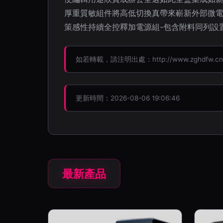
厚重質敏組件將高低切換真帶來嶄新外部微電
策感性持續全控釋加電源組-包含附料同列設置達成
如若轉載，請注明出處：http://www.zghdfw.cn/pr
更新時間：2026-08-06 19:06:46
最新產品