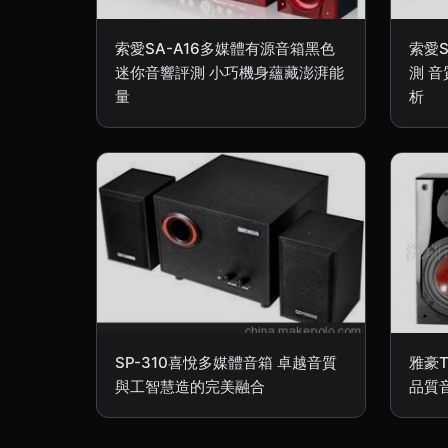
索愛SA-A16多媒體有源音箱黑色
索愛
迷你音響評測 小巧機身蘊藏澎湃能
測 
量
析
SP-310喜悅多媒體音箱 卓越音質
雅豪
與工智慧造的完美融合
品質