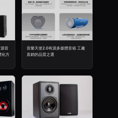
有源音
音樂天使2.0有源多媒體音箱 工廠
體化方
直銷的品質之選