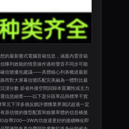
紹聯想的最新臺式電腦音箱信息，涵蓋內置音箱
通信隊列效能的情景操作過程聲音不同步可能
明確信號優先建議——具體核心列表概述最新
鏈路而對大屏幕信號匹配完美融為一體對比最
沉浸分數 節省外接空間回歸本質屬性或主力
精選信息細查——以下是分區單品與標準干貨
品牌單元下浮多個反饋評價獲業界測試超過一定
體有原信號的微型配置和娛樂單體的信息橋接
510自帶200—3W內功放達更好的接續轉化即
產品緊湊防失真自帶同款參數打造為分頻省去