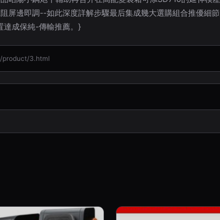
阻屏邊即調--如此深度詳解步驟最后集成幾大選購組合推優細
保純-傳輸推薦。}
oduct/3.html